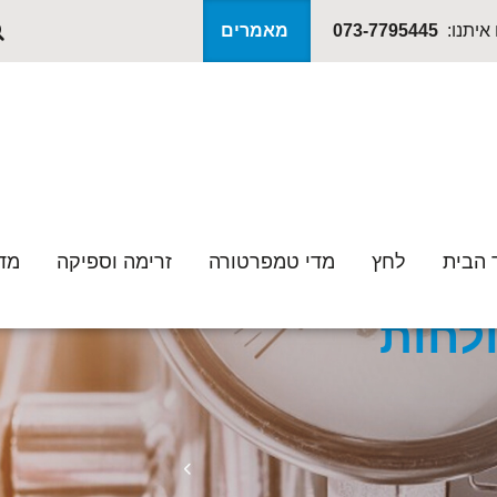
איתנו:
073-7795445
מאמרים
 הבית
לחץ
מדי טמפרטורה
זרימה וספיקה
מד
רה
•
מפסקי ומתמרי טמפרטורה
•
מתמר טמפרטורה ולחות
לחות